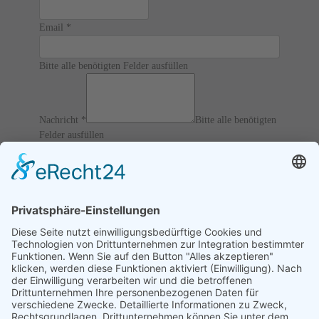
Email
*
Bitte alle benötigten Felder ausfüllen
Nachricht
*
Bitte alle benötigten
Felder ausfüllen
12 / 6 = ?
Ich akzeptiere die
AGBs
und
Datenschutz
und erkläre, dass
ich die Informationen verbunden mit den
Article 13 of
GDPR
gelesen habe.
Senden
Home