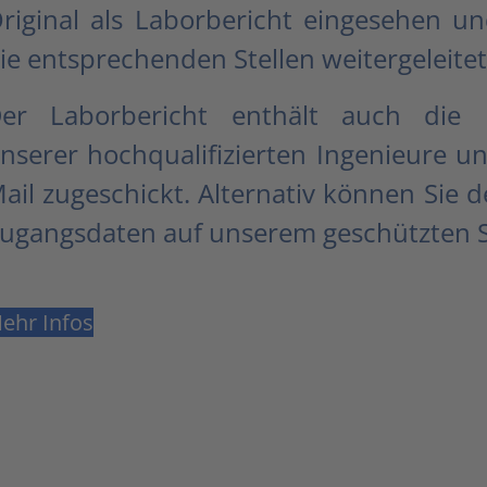
riginal als Laborbericht eingesehen u
ie entsprechenden Stellen weitergeleite
er Laborbericht enthält auch die E
nserer hochqualifizierten Ingenieure u
ail zugeschickt. Alternativ können Sie d
ugangsdaten auf unserem geschützten S
ehr Infos