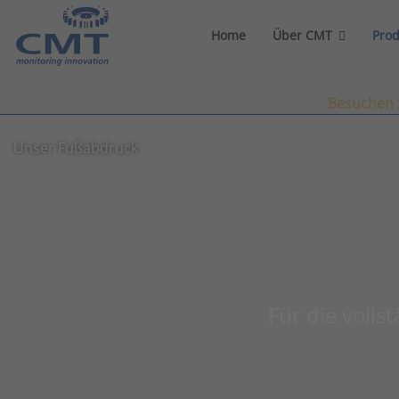
Home
Über CMT
Pro
Besuchen S
Unser Fußabdruck
Für die volls