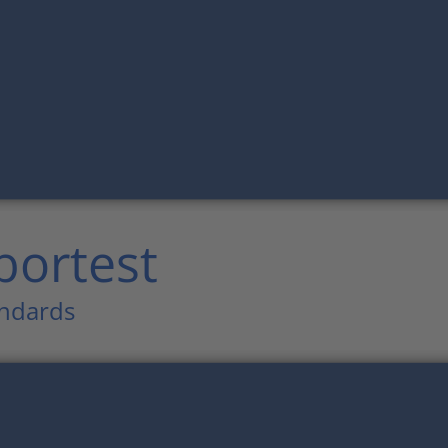
bortest
andards