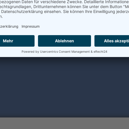
 immens und die
ht zuletzt an die
-maschinerie haben
 und müssen dennoch
variieren Lasten und