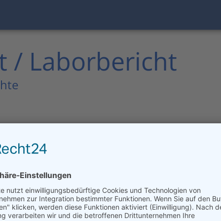
 / Laborbericht
chte
test
ein anspruchsvoller