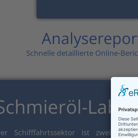
Analysereport
Schnelle detaillierte Online-Beri
Schmieröl-Labor
er Schifffahrtssektor ist zweifellos 