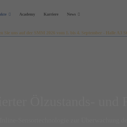
ukte
Academy
Karriere
News
n Sie uns auf der SMM 2026 vom 1. bis 4. September - Halle A3 S
rter Ölzustands- und F
-Inline-Sensortechnologie zur Überwachung de