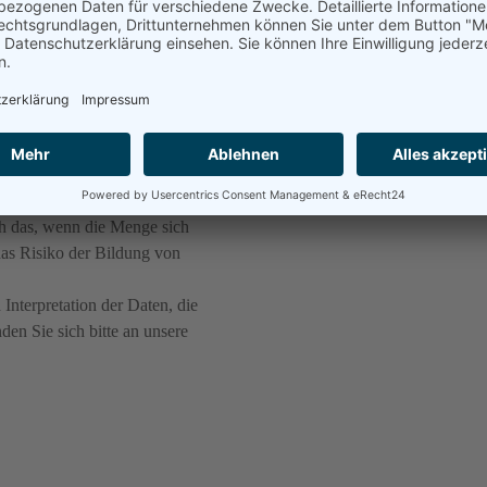
ion.
eit der kombinierten
 eine hygroskopische
fassungselement, um eine
serkontamination korreliert.
ie relativen Feuchtigkeit
Öl liefern ein Maß für das
ustand Wasser ein relativ
ich das, wenn die Menge sich
das Risiko der Bildung von
Interpretation der Daten, die
en Sie sich bitte an unsere