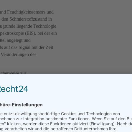
nd Feuchtigkeitssensors und
 den Schmierstoffzustand in
zugrunde liegende Technologie
pektroskopie (EIS), bei der ein
ttel angelegt und
s auf das Signal mit der Zeit
 Veränderungen des
scherweise zur
uch der
agesignale an ein
 durch polare Additive,
ngen dominiert. Bei niedrigen
eit, den Typ und die
niert, die Filme auf den
g der Massen- und
etet EIS einen ausgezeichneten