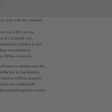
sor geht weit über normale
nsor von CMT ist eine
ng des Zustands von
nuierlichen Einblick in den
tiken wie optimierte
on Offline-Analysen.
ffizienz zu erhöhen und die
erflächen zu maximieren.
 Funktion erfüllen, komplex
toffe ihre funktionelle
olgt zusammengefasst werden: