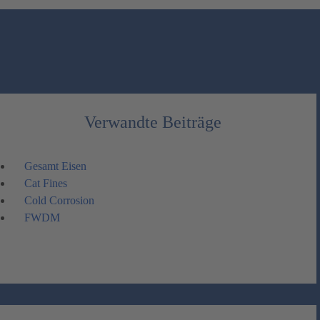
Verwandte Beiträge
Gesamt Eisen
Cat Fines
Cold Corrosion
FWDM