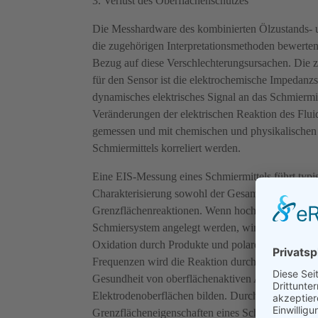
3. Verlust des Oberflächenschutzes
Die Messhardware des kombinierten Ölzustands- u
die zugehörigen Interpretationsmethoden bewerten
Bezug auf diese Verschlechterungsursachen. Die 
für den Sensor ist die elektrochemische Impedanzs
dynamisches elektrisches Signal an das Schmiermi
Veränderungen der elektrischen Reaktion des Fluid
gemessen und mit chemischen und physikalischen
Schmiermittels korreliert werden.
Eine EIS-Messung eines Schmiermittels führt typi
Charakterisierung sowohl der Gesamtlösung als a
Grenzflächenreaktionen. Wenn hochfrequente Abfr
Schmiersystem angelegt werden, wird die Reaktion
Oxidation durch Produkte und polare Verunreinigu
Frequenzen wird die Reaktion durch die Anwesenh
Gesundheit von oberflächenaktiven Additiven domi
Elektrodenoberflächen bilden. Durch die Messun
Grenzflächeneigenschaften eines Schmierstoffs bi