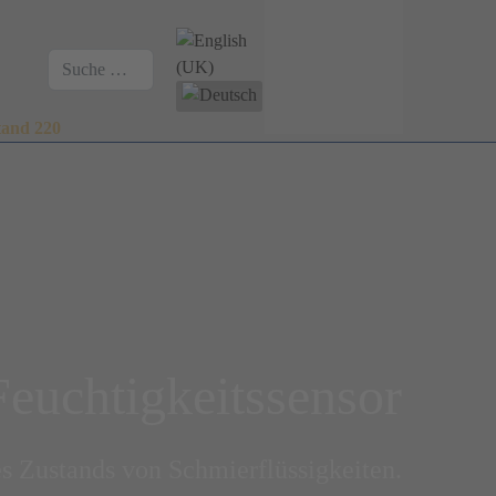
Sprache auswählen
Suchen
tand 220
euchtigkeitssensor
s Zustands von Schmierflüssigkeiten.