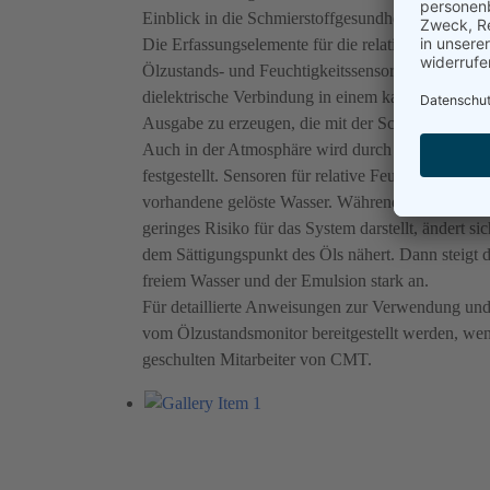
Einblick in die Schmierstoffgesundheit und -funkt
Die Erfassungselemente für die relative Feuchtigk
Ölzustands- und Feuchtigkeitssensoren verwenden
dielektrische Verbindung in einem kapazitiven Er
Ausgabe zu erzeugen, die mit der Schwere der Was
Auch in der Atmosphäre wird durch Überwachung d
festgestellt. Sensoren für relative Feuchtigkeit im 
vorhandene gelöste Wasser. Während im gelösten Z
geringes Risiko für das System darstellt, ändert s
dem Sättigungspunkt des Öls nähert. Dann steigt 
freiem Wasser und der Emulsion stark an.
Für detaillierte Anweisungen zur Verwendung und 
vom Ölzustandsmonitor bereitgestellt werden, wend
geschulten Mitarbeiter von CMT.