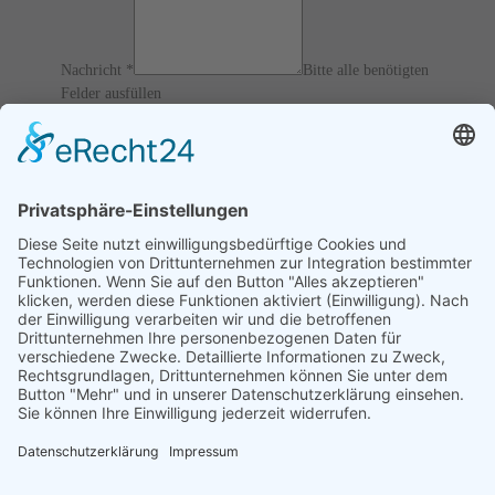
Nachricht
*
Bitte alle benötigten
Felder ausfüllen
12 / 6 = ?
Ich akzeptiere die
AGBs
und
Datenschutz
und erkläre, dass
ich die Informationen verbunden mit den
Article 13 of
GDPR
gelesen habe.
Senden
Home
Impressum
Datenschutz
Verfahrensverzeichnis
Kontakt Informationen