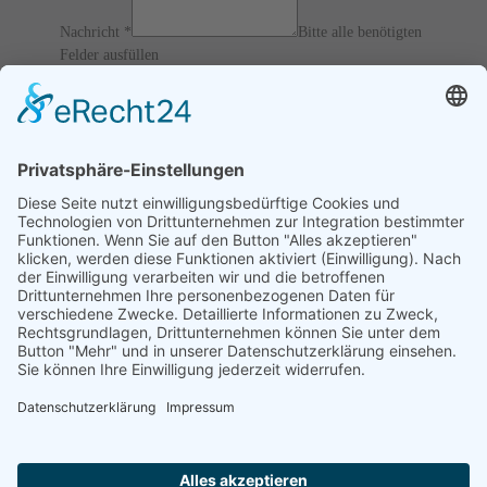
Nachricht
*
Bitte alle benötigten
Felder ausfüllen
12 / 6 = ?
Ich akzeptiere die
AGBs
und
Datenschutz
und erkläre, dass
ich die Informationen verbunden mit den
Article 13 of
GDPR
gelesen habe.
Senden
Home
Impressum
Datenschutz
Verfahrensverzeichnis
Kontakt Informationen
Videoüberwachung