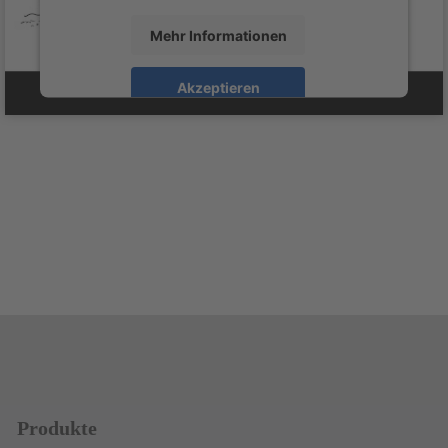
Mehr Informationen
Akzeptieren
powered by
Usercentrics Consent Management
&
Platform
eRecht24
Produkte